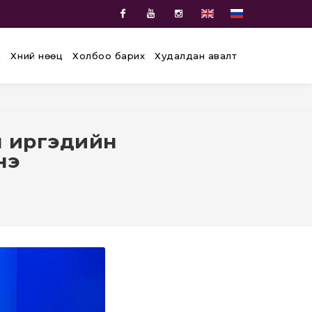
Facebook
Youtube
Instagram
й
Хүний нөөц
Холбоо барих
Худалдан авалт
н иргэдийн
нэ