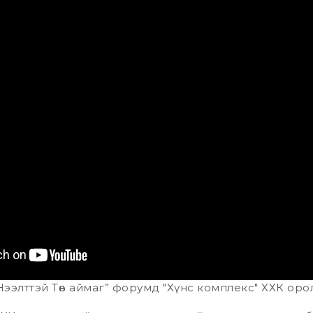
 “Нээлттэй Төв аймаг” форумд "Хүнс комплекс" ХХК оро