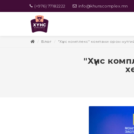
(+976) 77182222
info@khunscomplex.mn
Блог
"Хүнс комплекс" компани орон нутг
"Хүнс ком
х