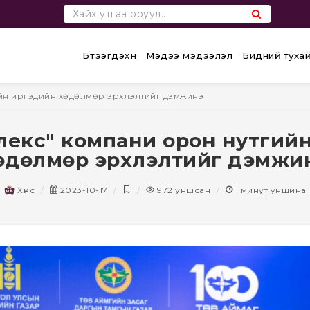
Бүтээгдэхүүн
Мэдээ мэдээлэл
Бидний туха
ийн иргэдийн хөдөлмөр эрхлэлтийг дэмжинэ
плекс" компани орон нутгий
өдөлмөр эрхлэлтийг дэмжи
Хүнс
2023-10-17
972
уншсан
1
минут уншина