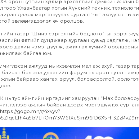
ХХК орон нутгийн хөдөлмөр эрхлэлтийг дэмжин ажлын 
лгоор Улаанбаатар хотын Хүнсний текник, технолог
айран дээрх мэргэшүүлэх сургалт”-ыг эхлүүлж Төв а
ой зөвлөгөө, мэдээлэл өгч оролцов.
гийн газар “Шинэ сэргэлтийн бодлого”-ыг хэрэгжүү
асгийн өсөлтийг дунджаар зургаан хувьд хадгалж, нэ
хоёр дахин нэмэгдүүлж, ажиллах хүчний оролцооны 
ажиллаж байгаа юм.
 руу чиглэсэн ажлууд нь ихэвчлэн мал аж ахуй, газар т
 байсан бол энэ удаагийн форум нь орон нутагт амь
ажлын байраар хангах, эрүүл, боловсролтой, орлогот
цлов.
К нь тус аймгийн иргэдийг хамруулан “Мах боловср
 чиглэлээр ажлын байран дээрх мэргэшүүлэх сургал
https://gogo.mn/r/4xvyv?
b5ZlqcL1h4a5b7LIfOm73W61XuSjm96fD6X5HI3ZzPvZ9