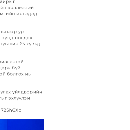
байрыг
ийн коллежтэй
ймгийн иргэдэд
лснээр урт
г хүнд ногдох
түвшин 65 хувьд
ариалантай
дарч буй
ой болгох нь
уулах үйлдвэрийн
тыг эхлүүлэн
m72ShGXc