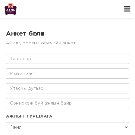
Анкет бөглөх
Ажилд орохыг хүсэгчийн анкет
АЖЛЫН ТУРШЛАГА