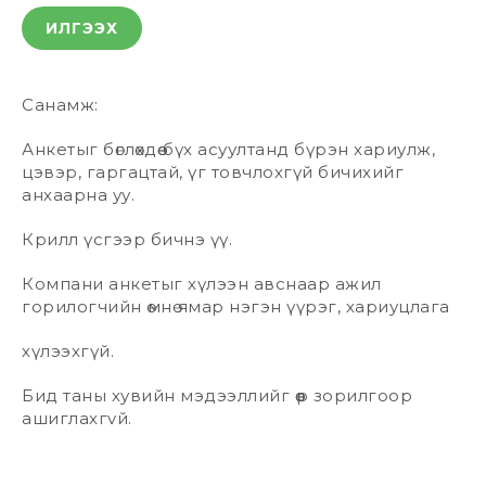
ИЛГЭЭХ
Санамж:
Анкетыг бөглөхдөө бүх асуултанд бүрэн хариулж,
цэвэр, гаргацтай, үг товчлохгүй бичихийг
анхаарна уу.
Крилл үсгээр бичнэ үү.
Компани анкетыг хүлээн авснаар ажил
горилогчийн өмнө ямар нэгэн үүрэг, хариуцлага
хүлээхгүй.
Бид таны хувийн мэдээллийг өөр зорилгоор
ашиглахгvй.