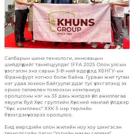
Салбарын шинэ технологи, инновацын
шийдлүүдийг танилцуулдаг IFFA 2025 Олон улсын
үзэсгэлэн энэ сарын 3-8-ний өдрүүдэд ХБНГУ-ын
Франкфурт хотноо болж байна. Гурван жил тутам
нэг удаа зохион байгуулагддаг тус үзэсгэлэнд эх
орноо төлөөлөн томоохон компаниуд
оролцсоны нэг нь 33 дахь жилдээ үйл ажиллагаа
явуулж буй Хүнс группийн Хүнсний манлай үйлдвэр
“Хүнс комплекс” ХХК 5 нэр төрлийн
бүтээгдэхүүнээрээ оролцлоо.
Бид өөрсдийн олон жилийн ноу хоу шингэсэн
технологийн дагуу “Үхрийн махан салями”,