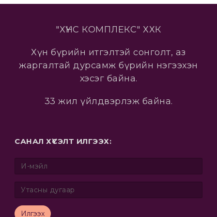
"ХҮНС КОМПЛЕКС" ХХК
Хүн бүрийн итгэлтэй сонголт, аз
жаргалтай дурсамж бүрийн нэгээхэн
хэсэг байна.
33 жил үйлдвэрлэж байна.
САНАЛ ХҮСЭЛТ ИЛГЭЭХ:
Илгээх