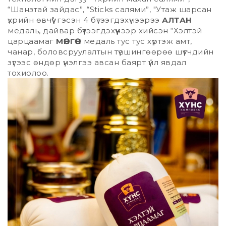
“Шанзтай зайдас”, “Sticks салями”, "Утаж шарсан
үхрийн өвчүү" гэсэн 4 бүтээгдэхүүнээрээ
АЛТАН
медаль, дайвар бүтээгдэхүүнээр хийсэн “Хэлтэй
царцаамаг
МӨНГӨН
медаль тус тус хүртэж амт,
чанар, боловсруулалтын түвшингөөрөө шүүгчдийн
зүгээс өндөр үнэлгээ авсан баярт үйл явдал
тохиолоо.