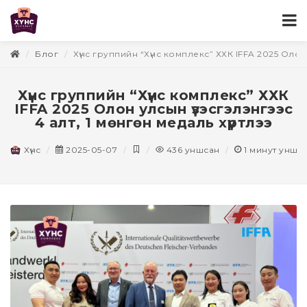
Блог
Хүнс группийн “Хүнс комплекс” ХХК IFFA 2025 Олон 
Хүнс группийн “Хүнс комплекс” ХХК
IFFA 2025 Олон улсын үзэсгэлэнгээс
4 алт, 1 мөнгөн медаль хүртлээ
Хүнс
2025-05-07
436
уншсан
1
минут унши