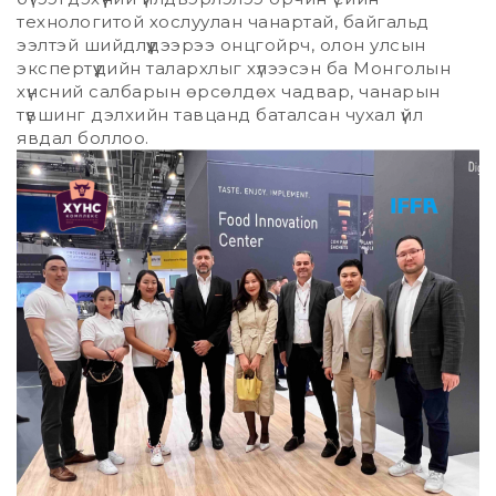
технологитой хослуулан чанартай, байгальд
ээлтэй шийдлүүдээрээ онцгойрч, олон улсын
экспертүүдийн талархлыг хүлээсэн ба Монголын
хүнсний салбарын өрсөлдөх чадвар, чанарын
түвшинг дэлхийн тавцанд баталсан чухал үйл
явдал боллоо.