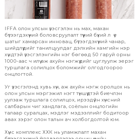
IFFA олон улсын үзэсгэлэн нь мах, махан
бүтээгдэхүүний боловсруулалт түүний бүхий л үе
шатыг хамарсан инновац, бүтээгдэхүүний чанар,
шийдлүүдийг танилцуулдаг дэлхийн хамгийн нэр
хүндтэй үзэсгэлэнгийн нэг бөгөөд 50 гаруй орны
1000-аас ч илүү аж ахуйн нэгжүүдийг цуглуулж эерэг
туршлага солилцох боломжийг олгодгоороо
онцлогтой.
Уг үзэсгэлэнд хувь хүн, аж ахуйн нэгж оролцох нь
олон улсын мэргэжил нэгт түншүүдтэй биечлэн
уулзаж туршлага солилцох, ирээдүйн хүнсний
салбарын чиг хандлага, соёлын онцлогийн
талаар суралцах, мэдлэг мэдээллийг бодитоор
авах зэрэг олон талын ач холбогдолтой юм.
Хүнс комплекс ХХК нь уламжлалт махан
бүтээгдэхүүний үйлдвэрлэлээ орчин үеийн