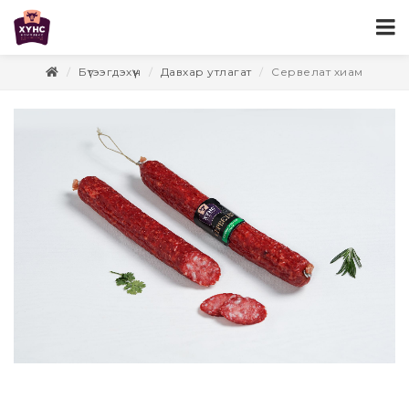
Бүтээгдэхүүн
Давхар утлагат
Сервелат хиам