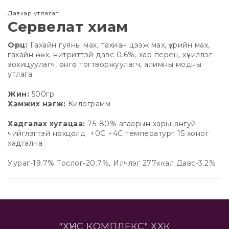
Давхар утлагат
,
Сервелат хиам
Орц:
Гахайн гуяны мах, тахиан цээж мах, үхрийн мах,
гахайн өөх, нитриттэй давс 0.6%, хар перец, хүчиллэг
зохицуулагч, өнгө тогтворжуулагч, алимны модны
утлага
Жин:
500гр
Хэмжих нэгж:
Килограмм
Хадгалах хугацаа:
75-80% агаарын харьцангуй
чийглэгтэй нөхцөлд +0С +4С температурт 15 хоног
хадгална
Уураг-19.7% Тослог-20.7%, Илчлэг 277ккал Давс-3.2%
"ХҮНС КОМПЛЕКС" ХХК