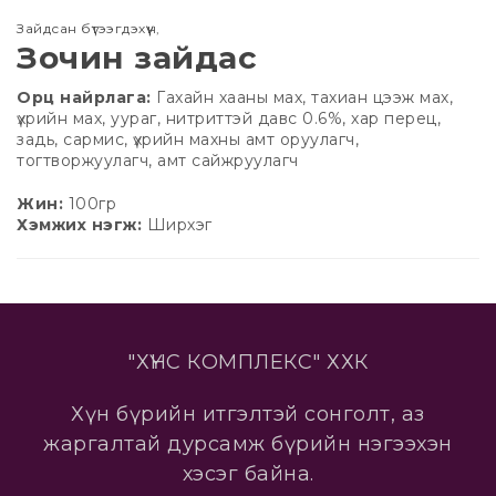
Зайдсан бүтээгдэхүүн
,
Зочин зайдас
Орц найрлага:
Гахайн хааны мах, тахиан цээж мах,
үхрийн мах, уураг, нитриттэй давс 0.6%, хар перец,
задь, сармис, үхрийн махны амт оруулагч,
тогтворжуулагч, амт сайжруулагч
Жин:
100гр
Хэмжих нэгж:
Ширхэг
"ХҮНС КОМПЛЕКС" ХХК
Хүн бүрийн итгэлтэй сонголт, аз
жаргалтай дурсамж бүрийн нэгээхэн
хэсэг байна.