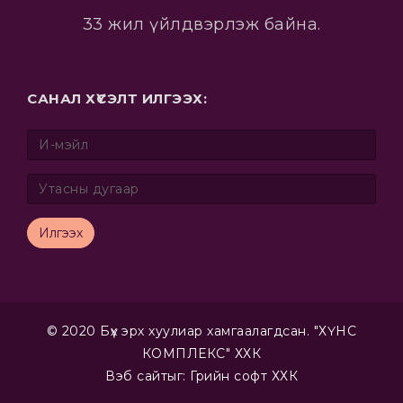
33 жил үйлдвэрлэж байна.
САНАЛ ХҮСЭЛТ ИЛГЭЭХ:
Илгээх
© 2020 Бүх эрх хуулиар хамгаалагдсан. "ХҮНС
КОМПЛЕКС" ХХК
Вэб сайт
ыг:
Грийн софт ХХК