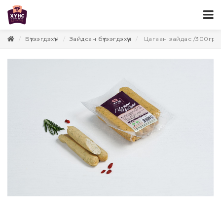
Бүтээгдэхүүн
Зайдсан бүтээгдэхүүн
Цагаан зайдас /300гр/