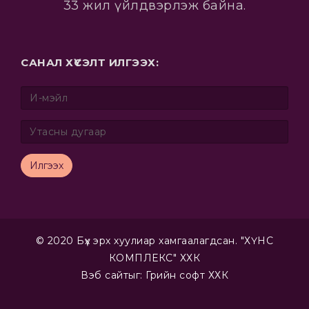
33 жил үйлдвэрлэж байна.
САНАЛ ХҮСЭЛТ ИЛГЭЭХ:
Илгээх
© 2020 Бүх эрх хуулиар хамгаалагдсан. "ХҮНС
КОМПЛЕКС" ХХК
Вэб сайт
ыг:
Грийн софт ХХК
Дуудлагын төв