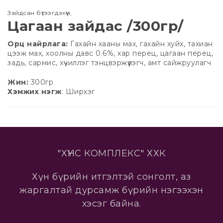
Зайдсан бүтээгдэхүүн
,
Цагаан зайдас /300гр/
Орц найрлага:
Гахайн хааны мах, гахайн хуйх, тахиан
цээж мах, хоолны давс 0.6%, хар перец, цагаан перец,
задь, сармис, хүчиллэг тэнцвэржүүлэгч, амт сайжруулагч
Жин:
300гр
Хэмжих нэгж
: Ширхэг
"ХҮНС КОМПЛЕКС" ХХК
Хүн бүрийн итгэлтэй сонголт, аз
жаргалтай дурсамж бүрийн нэгээхэн
хэсэг байна.