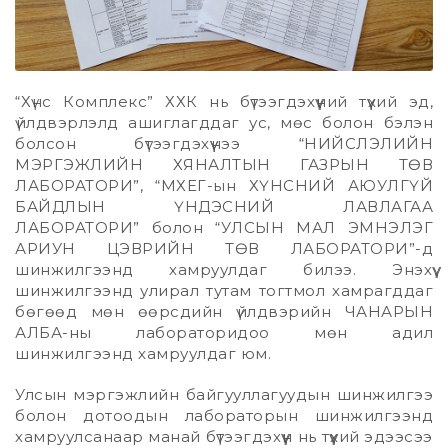
“Хүнс Комплекс” ХХК нь бүтээгдэхүүний түүхий эд,
үйлдвэрлэлд ашиглагддаг ус, мөс болон бэлэн
болсон бүтээгдэхүүнээ “НИЙСЛЭЛИЙН
МЭРГЭЖЛИЙН ХЯНАЛТЫН ГАЗРЫН ТӨВ
ЛАБОРАТОРИ”, “МХЕГ-ын ХҮНСНИЙ АЮУЛГҮЙ
БАЙДЛЫН ҮНДЭСНИЙ ЛАВЛАГАА
ЛАБОРАТОРИ” болон “УЛСЫН МАЛ ЭМНЭЛЭГ
АРИУН ЦЭВРИЙН ТӨВ ЛАБОРАТОРИ”-д
шинжилгээнд хамруулдаг билээ. Энэхүү
шинжилгээнд улирал тутам тогтмол хамрагддаг
бөгөөд мөн өөрсдийн үйлдвэрийн ЧАНАРЫН
АЛБА-ны лабораторидоо мөн адил
шинжилгээнд хамруулдаг юм.
Улсын мэргэжлийн байгууллагуудын шинжилгээ
болон дотоодын лабораторын шинжилгээнд
хамруулсанаар манай бүтээгдэхүүн нь түүхий эдээсээ