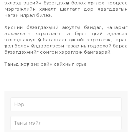
эхлээд эцсийн бүтээгдэхүүн болох хүртлэх процесс
мэргэжлийн хяналт шалгалт дор явагддагын
нэгэн илрэл билээ.
Хүнсний бүтээгдэхүүний аюулгүй байдал, чанарыг
эрхэмлэгч хэрэглэгч та бүхэн түүхий эдээсээ
эхлээд аюулгүй баталгаат хүнсийг хэрэглэж, гарал
үүсэл болон үйлдвэрлэсэн газар нь тодорхой бараа
бүтээгдэхүүнийг сонгон хэрэглэж байгаарай.
Таньд эрүүл энх сайн сайхныг хүсье.