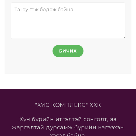
БИЧИХ
"ХҮНС КОМПЛЕКС" ХХК
Хүн бүрийн итгэлтэй сонголт, аз
жаргалтай дурсамж бүрийн нэгээхэн
хэсэг байна.