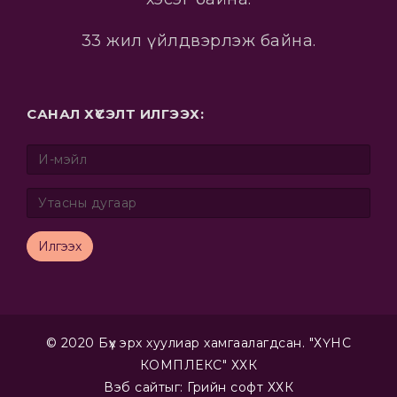
33 жил үйлдвэрлэж байна.
САНАЛ ХҮСЭЛТ ИЛГЭЭХ:
Илгээх
© 2020 Бүх эрх хуулиар хамгаалагдсан. "ХҮНС
КОМПЛЕКС" ХХК
Вэб сайт
ыг:
Грийн софт ХХК