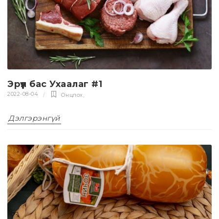
Эрүүл бас Ухаалаг #1
2022-08-04
Онцлох
,
Дэлгэрэнгүй