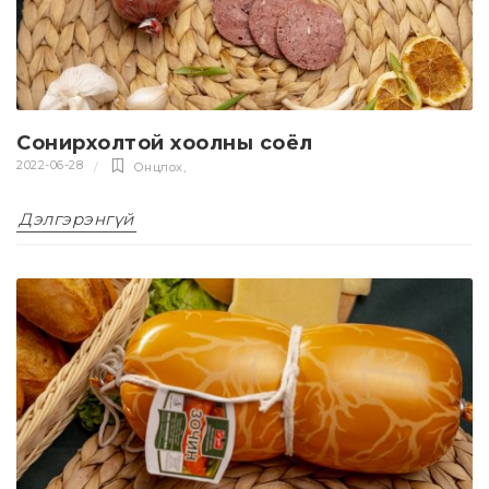
Сонирхолтой хоолны соёл
2022-06-28
Онцлох
,
Дэлгэрэнгүй