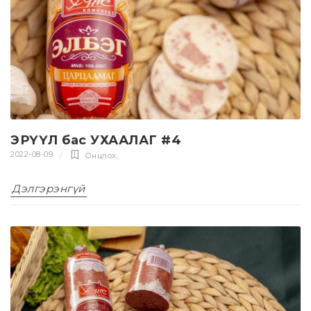
ЭРҮҮЛ бас УХААЛАГ #4
2022-08-09
Онцлох
,
Дэлгэрэнгүй