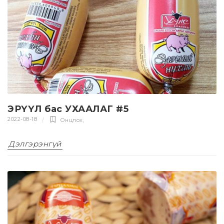
ЭРҮҮЛ бас УХААЛАГ #5
2022-08-18
Онцлох
,
Дэлгэрэнгүй