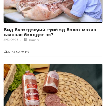
Бид бүтээгдэхүүний түүхий эд болох махаа
хаанаас бэлддэг вэ?
2022-06-28
Онцлох
,
Дэлгэрэнгүй