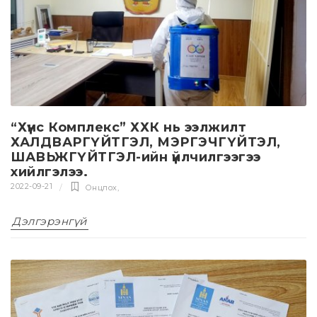
“Хүнс Комплекс” ХХК нь ээлжилт
ХАЛДВАРГҮЙТГЭЛ, МЭРГЭЧГҮЙТЭЛ,
ШАВЬЖГҮЙТГЭЛ-ийн үйлчилгээгээ
хийлгэлээ.
2022-09-21
Онцлох
,
Дэлгэрэнгүй