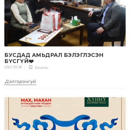
БУСДАД АМЬДРАЛ БЭЛЭГЛЭСЭН
БҮСГҮЙ❤️
2022-03-18
Онцлох
,
Дэлгэрэнгүй