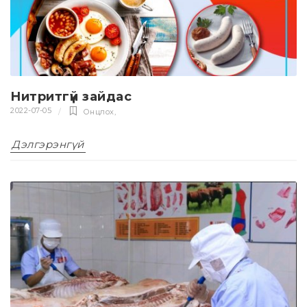
Нитритгүй зайдас
2022-07-05
Онцлох
,
Дэлгэрэнгүй