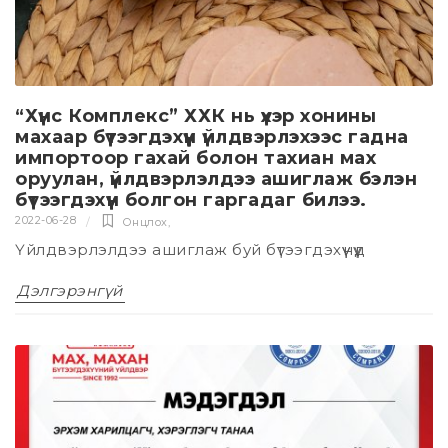
“Хүнс Комплекс” ХХК нь үхэр хонины
махаар бүтээгдэхүүн үйлдвэрлэхээс гадна
импортоор гахай болон тахиан мах
оруулан, үйлдвэрлэлдээ ашиглаж бэлэн
бүтээгдэхүүн болгон гаргадаг билээ.
2022-06-28
Онцлох
,
Үйлдвэрлэлдээ ашиглаж буй бүтээгдэхүүнүүд
Дэлгэрэнгүй