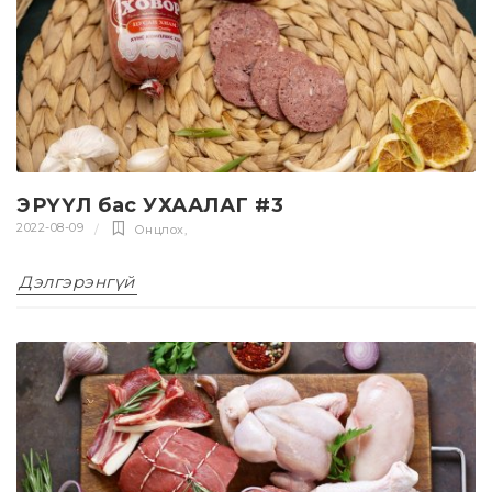
ЭРҮҮЛ бас УХААЛАГ #3
2022-08-09
Онцлох
,
Дэлгэрэнгүй