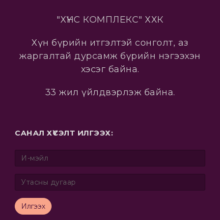
"ХҮНС КОМПЛЕКС" ХХК
Хүн бүрийн итгэлтэй сонголт, аз
жаргалтай дурсамж бүрийн нэгээхэн
хэсэг байна.
33 жил үйлдвэрлэж байна.
САНАЛ ХҮСЭЛТ ИЛГЭЭХ:
Илгээх