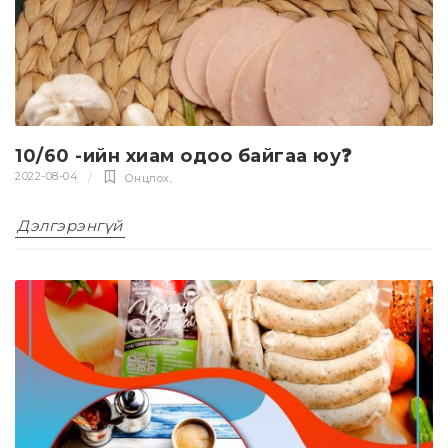
10/60 -ийн хиам одоо байгаа юу❓
2022-08-04
Онцлох
,
Дэлгэрэнгүй