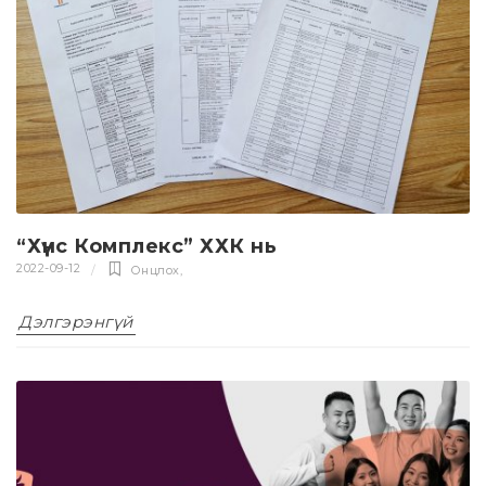
“Хүнс Комплекс” ХХК нь
2022-09-12
Онцлох
,
Дэлгэрэнгүй