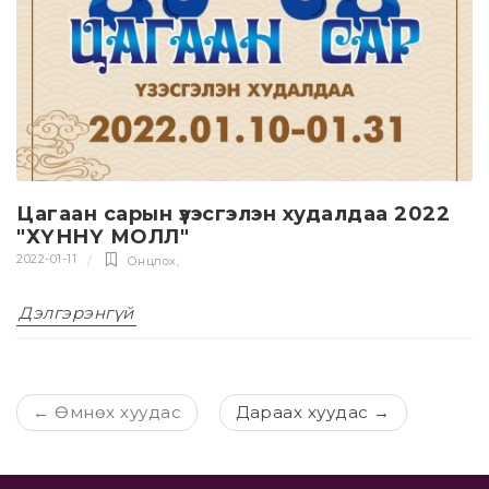
Цагаан сарын үзэсгэлэн худалдаа 2022
"ХҮННҮ МОЛЛ"
2022-01-11
Онцлох
,
Дэлгэрэнгүй
←
Өмнөх хуудас
Дараах хуудас
→