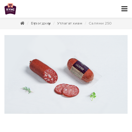
Бүтээгдэхүүн
Утлагат хиам
Салями 250