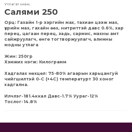
Утлагат хиам
,
Салями 250
Орц: Гахайн 1-р зэргийн мах, тахиан цээж мах,
үхрийн мах, гахайн өөх, нитриттэй давс 0.6%, хар
перец, цагаан перец, задь, сармис, махны амт
сайжруулагч, өнгө тогтворжуулагч, алимны
модны утлага
Жин: 250гр
Хэмжих нэгж: Килограмм
Хадгалах нөхцөл: 75-80% агаарын харьцангуй
чийгшилтэй 0-С (+4С) температурт 30 хоног
хадгална.
Илчлэг-181.4ккал Давс-1.7% Уураг-12%
Тослог-14.8%