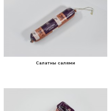
Салатны салями
Дэлгэрэнгүй