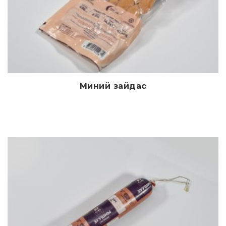
Миний зайдас
Дэлгэрэнгүй