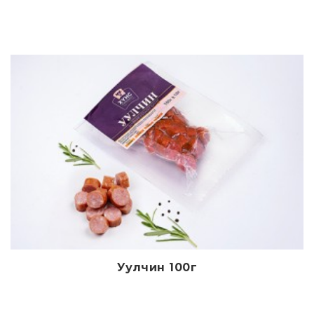
Уулчин 100г
Дэлгэрэнгүй