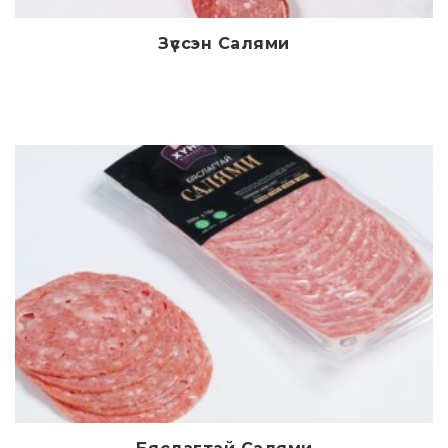
Зүссэн Салями
Дэлгэрэнгүй