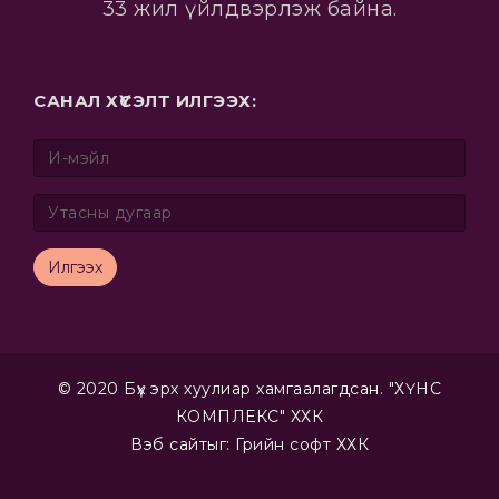
33 жил үйлдвэрлэж байна.
САНАЛ ХҮСЭЛТ ИЛГЭЭХ:
Илгээх
© 2020 Бүх эрх хуулиар хамгаалагдсан. "ХҮНС
КОМПЛЕКС" ХХК
Вэб сайт
ыг:
Грийн софт ХХК
Дуудлагын төв