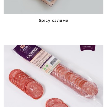
Spicy салями
Дэлгэрэнгүй