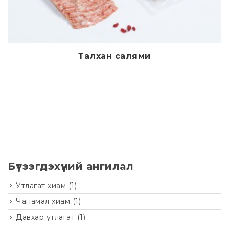
Талхан салями
Дэлгэрэнгүй
Бүтээгдэхүүний ангилал
Утлагат хиам
(1)
Чанамал хиам
(1)
Давхар утлагат
(1)