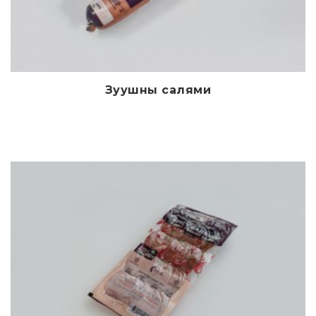
Зуушны салями
Дэлгэрэнгүй