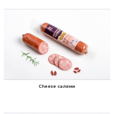
Cheese салями
Дэлгэрэнгүй