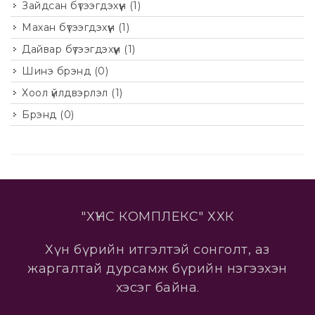
Зайдсан бүтээгдэхүүн
(1)
Махан бүтээгдэхүүн
(1)
Дайвар бүтээгдэхүүн
(1)
Шинэ брэнд
(0)
Хоол үйлдвэрлэл
(1)
Брэнд
(0)
"ХҮНС КОМПЛЕКС" ХХК
Хүн бүрийн итгэлтэй сонголт, аз
жаргалтай дурсамж бүрийн нэгээхэн
хэсэг байна.