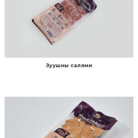
Зуушны салями
Дэлгэрэнгүй