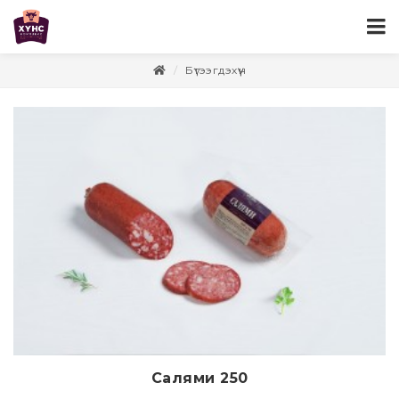
Бүтээгдэхүүн
Салями 250
Дэлгэрэнгүй