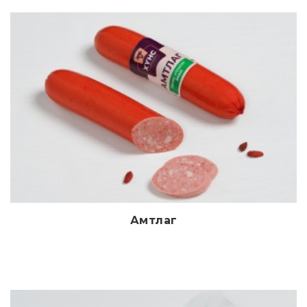
Амтлаг
Дэлгэрэнгүй