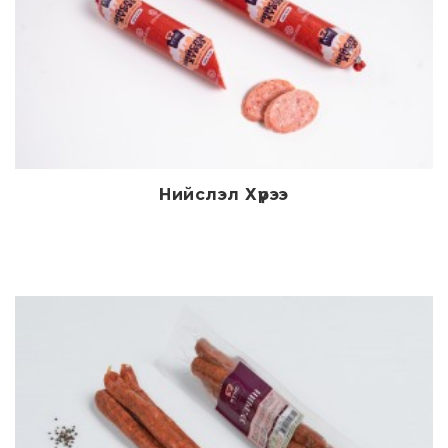
Нийслэл Хүрээ
Дэлгэрэнгүй