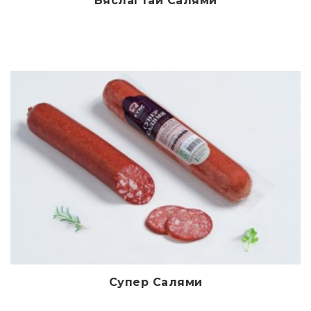
Бяслагтай Салями
Дэлгэрэнгүй
Супер Салями
Дэлгэрэнгүй