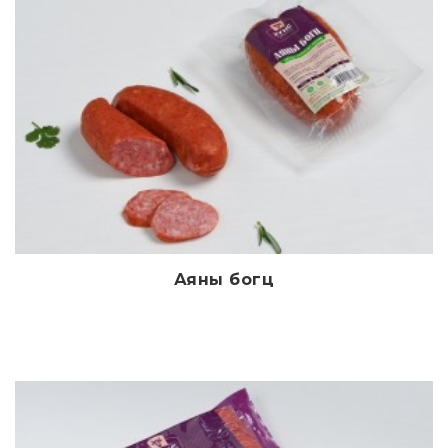
Аяны богц
Дэлгэрэнгүй