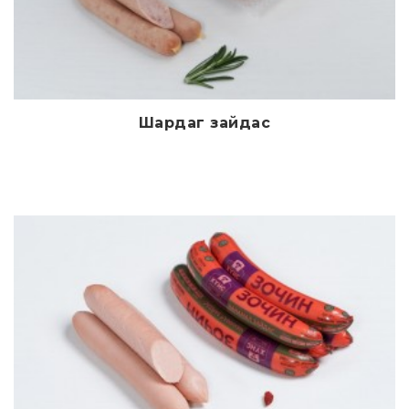
Шардаг зайдас
Дэлгэрэнгүй