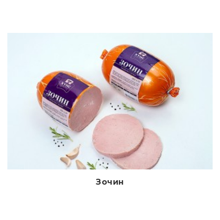
Зочин
Дэлгэрэнгүй