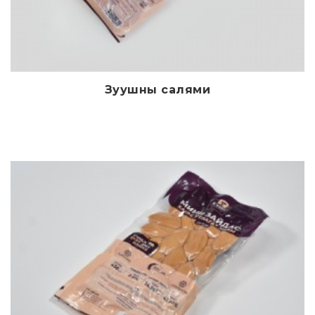
Зуушны салями
Дэлгэрэнгүй