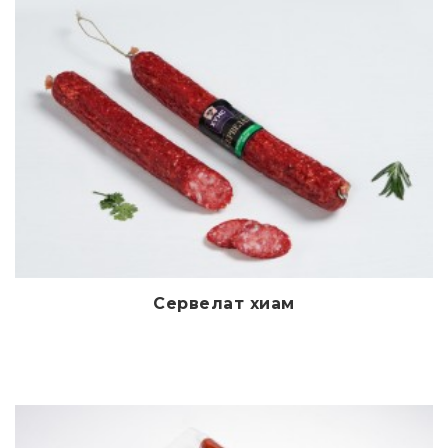
Сервелат хиам
Дэлгэрэнгүй