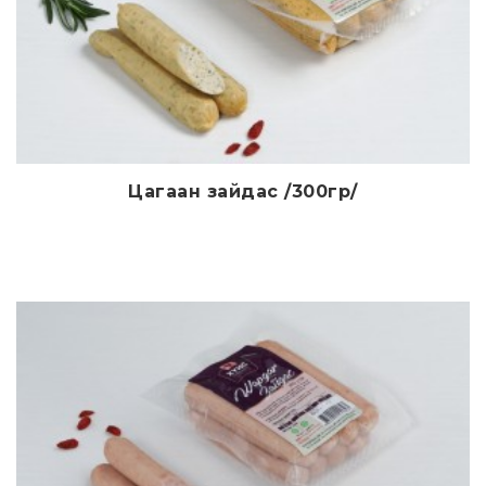
Цагаан зайдас /300гр/
Дэлгэрэнгүй