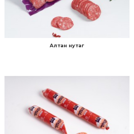
Алтан нутаг
Дэлгэрэнгүй