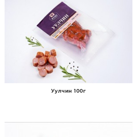
Уулчин 100г
Дэлгэрэнгүй