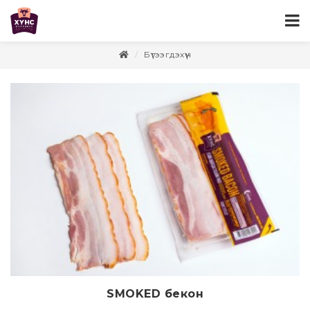
Бүтээгдэхүүн
SMOKED бекон
Дэлгэрэнгүй