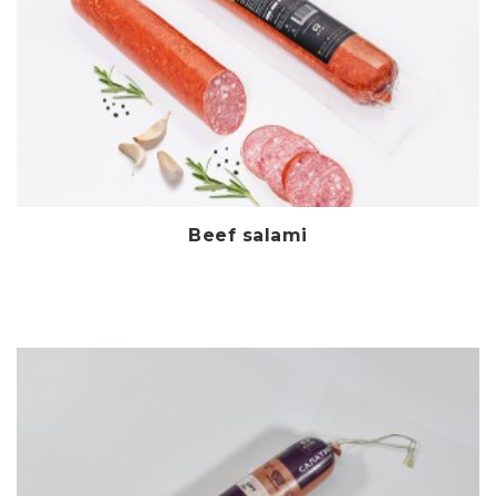
Beef salami
Дэлгэрэнгүй