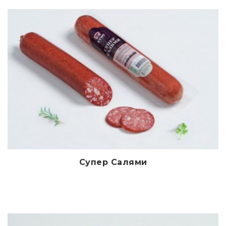
Супер Салями
Дэлгэрэнгүй