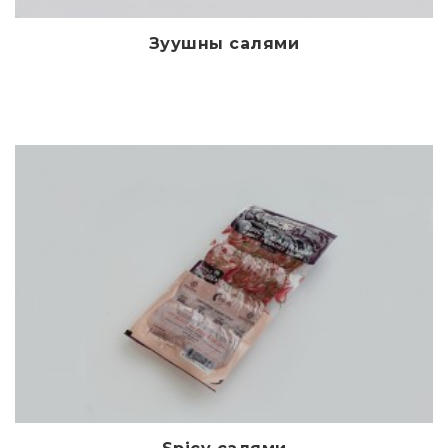
Зуушны салями
Дэлгэрэнгүй