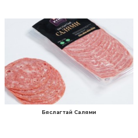
Бяслагтай Салями
Дэлгэрэнгүй