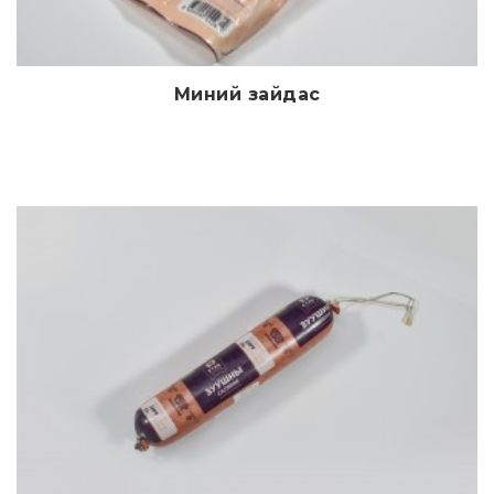
Миний зайдас
Дэлгэрэнгүй