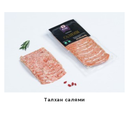
Талхан салями
Дэлгэрэнгүй