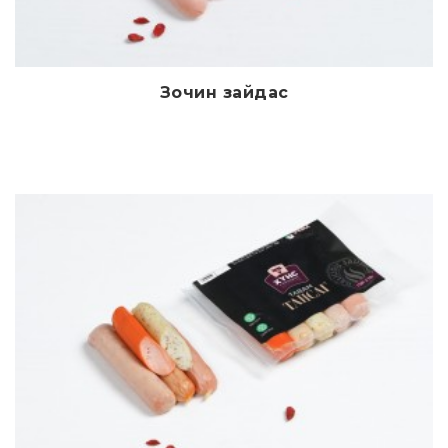
Зочин зайдас
Дэлгэрэнгүй