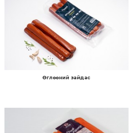
Өглөөний зайдас
Дэлгэрэнгүй