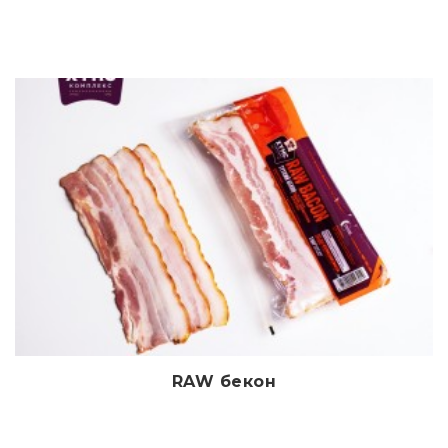
RAW бекон
Дэлгэрэнгүй