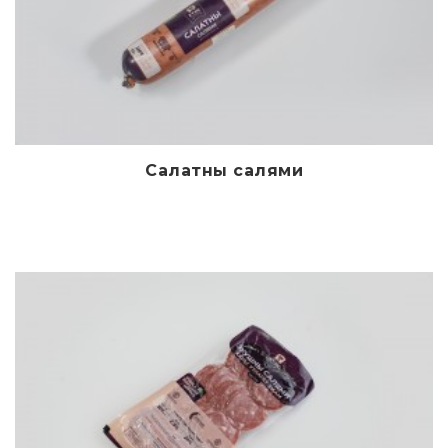
Салатны салями
Дэлгэрэнгүй