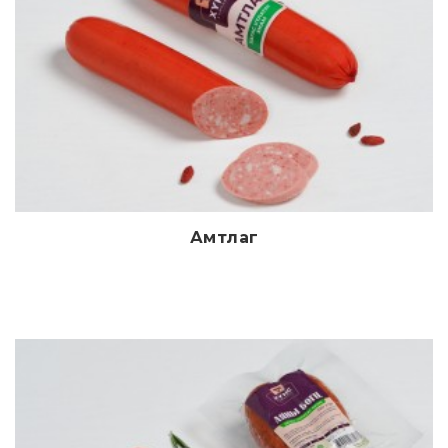
Амтлаг
Дэлгэрэнгүй