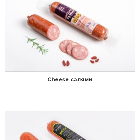
Cheese салями
Дэлгэрэнгүй