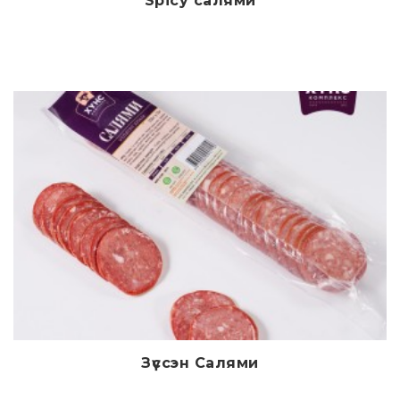
Spicy салями
Дэлгэрэнгүй
Зүссэн Салями
Дэлгэрэнгүй