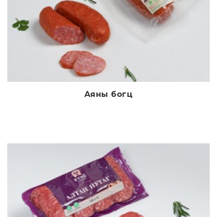
Аяны богц
Дэлгэрэнгүй