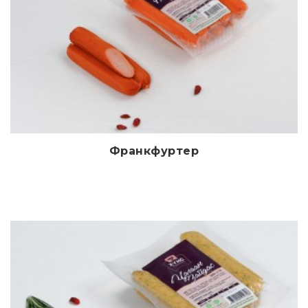
Франкфуртер
Дэлгэрэнгүй