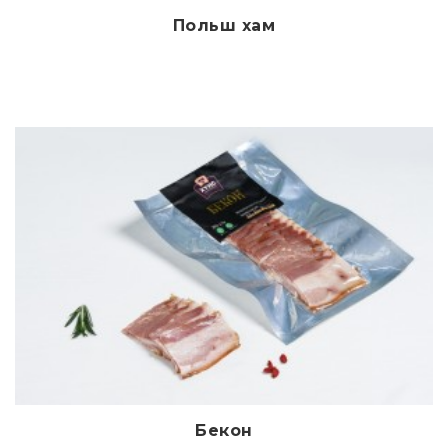
Польш хам
Дэлгэрэнгүй
Бекон
Дэлгэрэнгүй