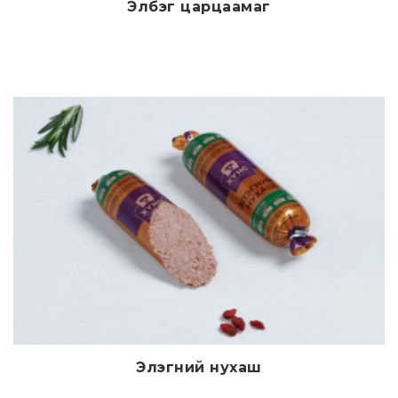
Элбэг царцаамаг
Дэлгэрэнгүй
Элэгний нухаш
Дэлгэрэнгүй