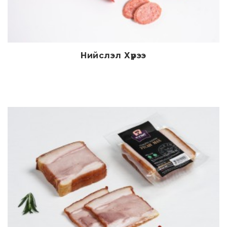
Нийслэл Хүрээ
Дэлгэрэнгүй