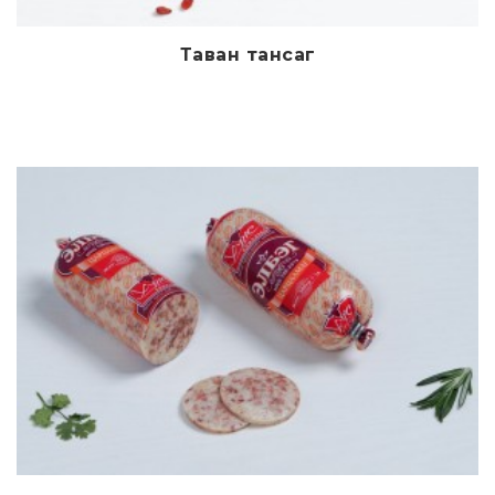
Таван тансаг
Дэлгэрэнгүй