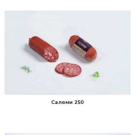
Салями 250
Дэлгэрэнгүй