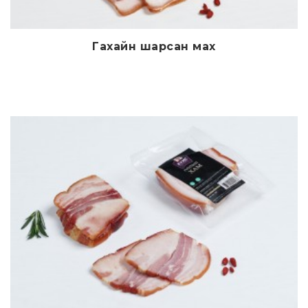
Гахайн шарсан мах
Дэлгэрэнгүй