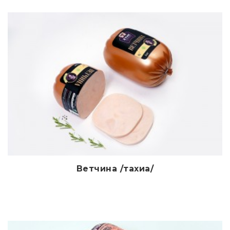
Ветчина /тахиа/
Дэлгэрэнгүй