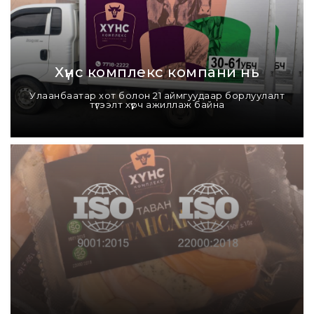
Хүнс комплекс компани нь
Улаанбаатар хот болон 21 аймгуудаар борлуулалт
түгээлт хүрч ажиллаж байна