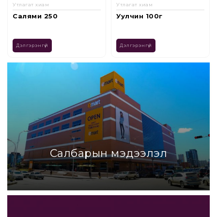
Утлагат хиам
Утлагат хиам
Уулчин 100г
Cheese салями
Дэлгэрэнгүй
Дэлгэрэнгүй
Салбарын мэдээлэл