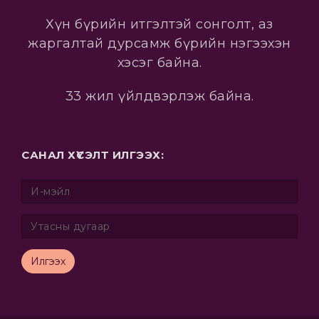
Хүн бүрийн итгэлтэй сонголт, аз
жаргалтай дурсамж бүрийн нэгээхэн
хэсэг байна.
33 жил үйлдвэрлэж байна.
САНАЛ ХҮСЭЛТ ИЛГЭЭХ:
Илгээх