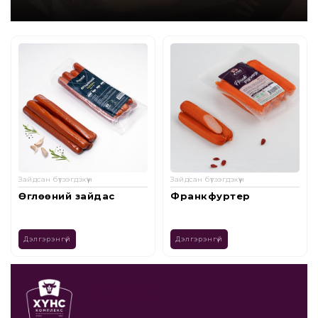
Зайдсан бүтээгдэхүүн
Зайдсан бүтээгдэхүүн
Франкфуртер
Цагаан зайдас
/300гр/
Дэлгэрэнгүй
Дэлгэрэнгүй