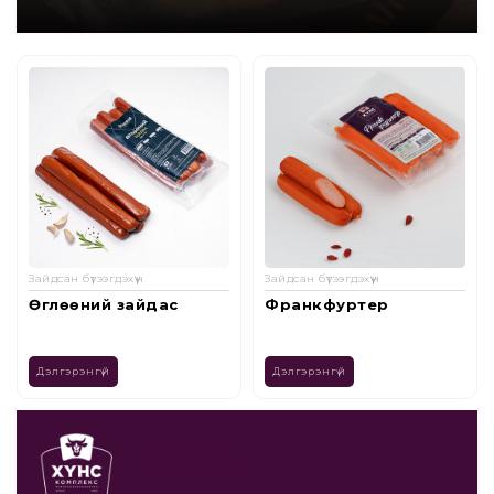
Зайдсан бүтээгдэхүүн
Зайдсан бүтээгдэхүүн
Франкфуртер
Цагаан зайдас
/300гр/
Дэлгэрэнгүй
Дэлгэрэнгүй