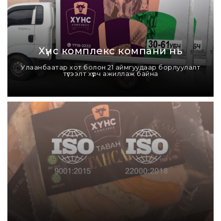
Хүнс комплекс компани нь
Улаанбаатар хот болон 21 аймгуудаар борлуулалт
түгээлт хүрч ажиллаж байна