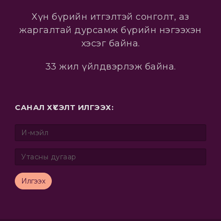
Хүн бүрийн итгэлтэй сонголт, аз
жаргалтай дурсамж бүрийн нэгээхэн
хэсэг байна.
33 жил үйлдвэрлэж байна.
САНАЛ ХҮСЭЛТ ИЛГЭЭХ:
Илгээх