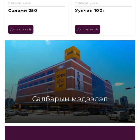
Утлагат хиам
Утлагат хиам
Уулчин 100г
Cheese салями
Дэлгэрэнгүй
Дэлгэрэнгүй
Салбарын мэдээлэл